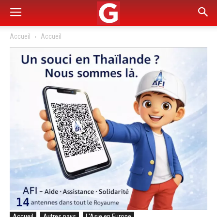
Accueil
Accueil
Accueil
Autres pays
L'Asie en Europe