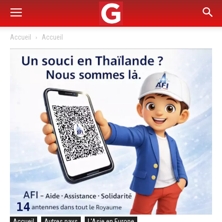
Accueil
Accueil
Accueil
Autres pays
L'Asie en Europe