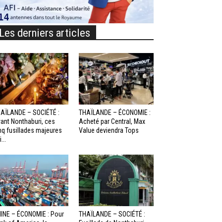
Les derniers articles
AÏLANDE – SOCIÉTÉ :
THAÏLANDE – ÉCONOMIE :
ant Nonthaburi, ces
Acheté par Central, Max
nq fusillades majeures
Value deviendra Tops
...
INE – ÉCONOMIE : Pour
THAÏLANDE – SOCIÉTÉ :