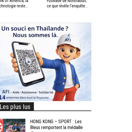
nk of America, la
Fusillade de Nonthaburi,
chnologie reste...
ce que révèle l’enquête...
Les plus lus
HONG KONG – SPORT : Les
Bleus remportent la médaille