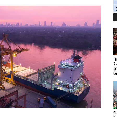
TH
Av
ci
qui
CH