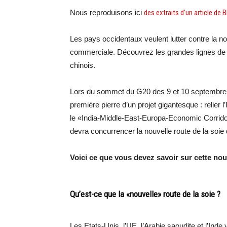
Nous reproduisons ici
des extraits d’un article de B
Les pays occidentaux veulent lutter contre la no
commerciale. Découvrez les grandes lignes de ce 
chinois.
Lors du sommet du G20 des 9 et 10 septembre en
première pierre d’un projet gigantesque : relier l
le «India-Middle-East-Europa-Economic Corridor»
devra concurrencer la nouvelle route de la soie 
Voici ce que vous devez savoir sur cette nouv
Qu’est-ce que la «nouvelle» route de la soie ?
Les Etats-Unis, l’UE, l’Arabie saoudite et l’Inde