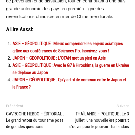
de prévention et de dissuasion, tout en contribuant à une plus
grande autonomie des pays en première ligne des
revendications chinoises en mer de Chine méridionale.
A Lire Aussi:
ASIE – GÉOPOLITIQUE : Mieux comprendre les enjeux asiatiques
grâce aux conférences de Sciences Po. Inscrivez-vous !
JAPON – GEOPOLITIQUE : L’OTAN met un pied en Asie
ASIE – GÉOPOLITIQUE : Avec le G7 à Hiroshima, la guerre en Ukraine
se déplace au Japon
JAPON – GÉOPOLITIQUE : Qu’y a-t-il de commun entre le Japon et
la France ?
Précédent
Suivant
GAVROCHE HEBDO – ÉDITORIAL :
THAÏLANDE – POLITIQUE : Le 3
Le grand retour du tourisme pose
juillet, une nouvelle ère pourrait
de grandes questions
s’ouvrir pour le pouvoir Thaïlandais