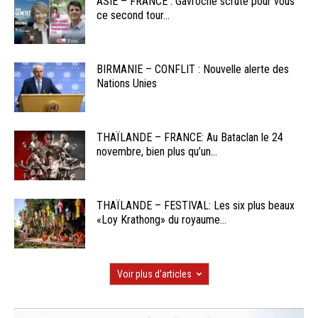
ASIE – FRANCE : Gavroche scrute pour vous
ce second tour...
BIRMANIE – CONFLIT : Nouvelle alerte des
Nations Unies
THAÏLANDE – FRANCE: Au Bataclan le 24
novembre, bien plus qu’un...
THAÏLANDE – FESTIVAL: Les six plus beaux
«Loy Krathong» du royaume...
Voir plus d'articles