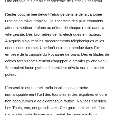
Une chronique siamoise et sociétale de Patrick Chesneau.
Rester bouche bée devant l’étrange densité de la canopée
urbaine en milieu tropical. Un spectacle des plus étonnants
attend le visiteur profane au détour de chaque ruelle dans la
ville géante. Des kilomètres de fils électriques en hauteur.
Auxquels s’ajoutent les raccordements téléphoniques et les
connexions internet. Une forêt noire suspendue dans l’air
empesé de la capitale du Royaume de Siam. Des enfilades de
câbles tarabiscotés tentent d’agripper le premier pylône venu.
S’enroulent façon python. Jettent leur dévolu sur le moindre
poteau.
L’ensemble est un méli-mélo insolite qui accroche
immanquablement l’œil des touristes et des expatriés encore
non accoutumés à ce gigantesque foutoir. Novices éberlués.
Les Thaïs, eux, ont grandi avec. Ces grumeaux visuels font
partie intégrante du paysage mental des quinze millions