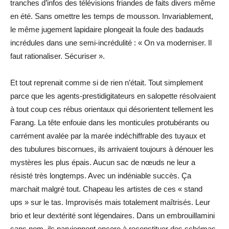
tranches d’infos des télévisions friandes de faits divers même
en été. Sans omettre les temps de mousson. Invariablement,
le même jugement lapidaire plongeait la foule des badauds
incrédules dans une semi-incrédulité : « On va moderniser. Il
faut rationaliser. Sécuriser ».
Et tout reprenait comme si de rien n’était. Tout simplement
parce que les agents-prestidigitateurs en salopette résolvaient
à tout coup ces rébus orientaux qui désorientent tellement les
Farang. La tête enfouie dans les monticules protubérants ou
carrément avalée par la marée indéchiffrable des tuyaux et
des tubulures biscornues, ils arrivaient toujours à dénouer les
mystères les plus épais. Aucun sac de nœuds ne leur a
résisté très longtemps. Avec un indéniable succès. Ça
marchait malgré tout. Chapeau les artistes de ces « stand
ups » sur le tas. Improvisés mais totalement maîtrisés. Leur
brio et leur dextérité sont légendaires. Dans un embrouillamini
sans nom, ils parviennent encore à reconstituer des schémas