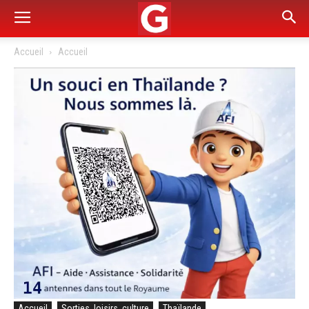
Accueil
Accueil
Accueil
Sorties, loisirs, culture
Thaïlande