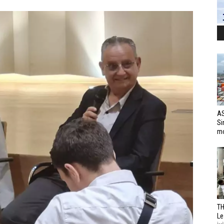
AS
Si
mo
TH
Le