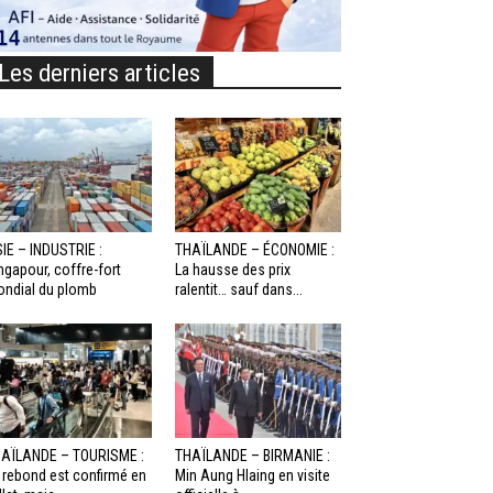
Les derniers articles
IE – INDUSTRIE :
THAÏLANDE – ÉCONOMIE :
ngapour, coffre-fort
La hausse des prix
ndial du plomb
ralentit… sauf dans...
AÏLANDE – TOURISME :
THAÏLANDE – BIRMANIE :
 rebond est confirmé en
Min Aung Hlaing en visite