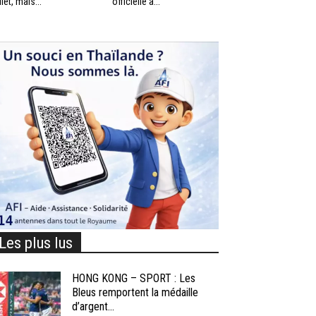
llet, mais...
officielle à...
Les plus lus
HONG KONG – SPORT : Les
Bleus remportent la médaille
d’argent...