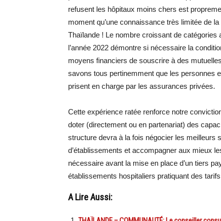
refusent les hôpitaux moins chers est propreme
moment qu’une connaissance très limitée de la r
Thaïlande ! Le nombre croissant de catégories a
l’année 2022 démontre si nécessaire la conditio
moyens financiers de souscrire à des mutuelle
savons tous pertinemment que les personnes en
prisent en charge par les assurances privées.
Cette expérience ratée renforce notre conviction
doter (directement ou en partenariat) des capac
structure devra à la fois négocier les meilleurs s
d’établissements et accompagner aux mieux les
nécessaire avant la mise en place d’un tiers pa
établissements hospitaliers pratiquant des tarif
A Lire Aussi:
THAÏLANDE – COMMUNAUTÉ: Le conseiller consula