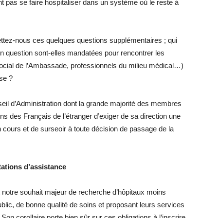
 pas se faire hospitaliser dans un système où le reste à
ttez-nous ces quelques questions supplémentaires ; qui
n question sont-elles mandatées pour rencontrer les
 social de l’Ambassade, professionnels du milieu médical…)
ise ?
il d’Administration dont la grande majorité des membres
ns des Français de l’étranger d’exiger de sa direction une
n cours et de surseoir à toute décision de passage de la
ations d’assistance
notre souhait majeur de recherche d’hôpitaux moins
lic, de bonne qualité de soins et proposant leurs services
Son corollaire porte bien sûr sur ces obligations à l’inscrire