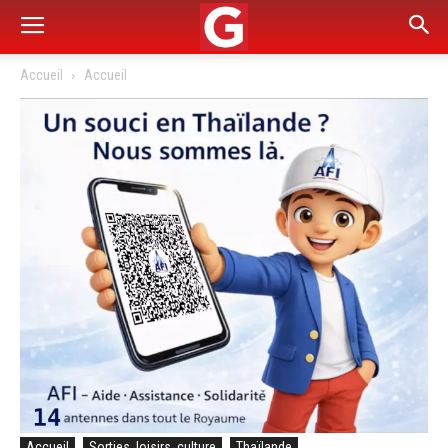
Accueil
Accueil
Accueil
Sorties, loisirs, culture
Thaïlande