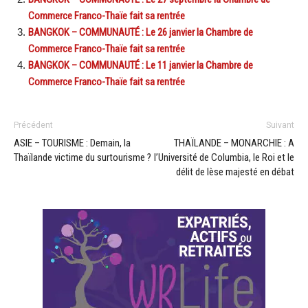
Commerce Franco-Thaïe fait sa rentrée
BANGKOK – COMMUNAUTÉ : Le 26 janvier la Chambre de
Commerce Franco-Thaïe fait sa rentrée
BANGKOK – COMMUNAUTÉ : Le 11 janvier la Chambre de
Commerce Franco-Thaïe fait sa rentrée
Précédent
Suivant
ASIE – TOURISME : Demain, la
THAÏLANDE – MONARCHIE : A
Thaïlande victime du surtourisme ?
l’Université de Columbia, le Roi et le
délit de lèse majesté en débat