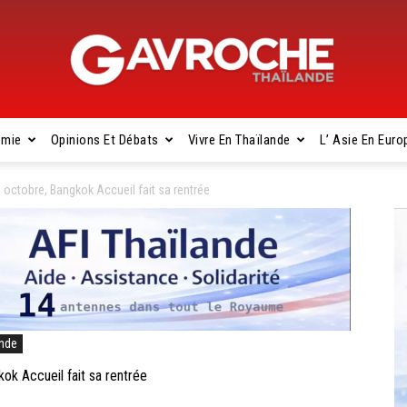
omie
Opinions Et Débats
Vivre En Thaïlande
L’ Asie En Euro
Gavroche
ctobre, Bangkok Accueil fait sa rentrée
Thaïlande
ande
 Accueil fait sa rentrée