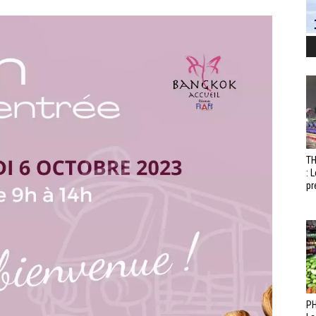
T
: 
pr
PH