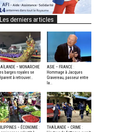
Les derniers articles
HAÏLANDE – MONARCHIE
ASIE – FRANCE :
Les barges royales se
Hommage à Jacques
éparent à retrouver...
Gravereau, passeur entre
la...
ILIPPINES – ÉCONOMIE :
THAÏLANDE – CRIME :