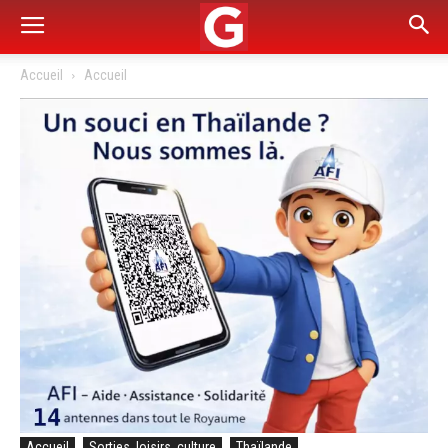
Accueil
Accueil
Accueil
Sorties, loisirs, culture
Thaïlande