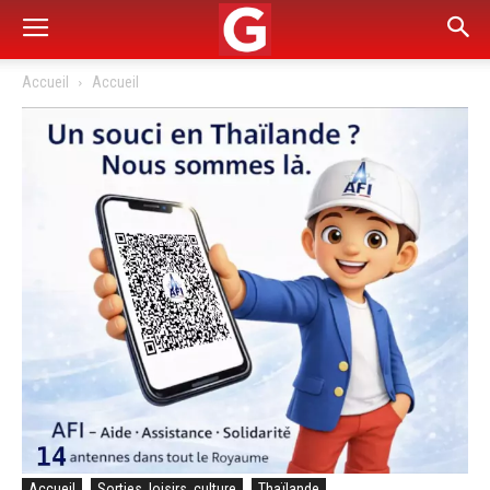
Accueil
Accueil
Accueil
Sorties, loisirs, culture
Thaïlande