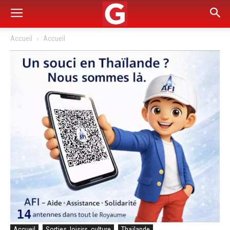
Accueil
Accueil
Accueil
Sorties, loisirs, culture
Thaïlande