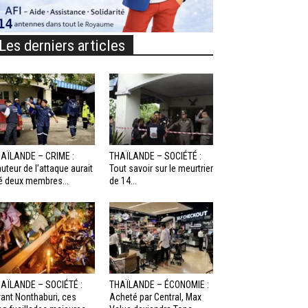
Les derniers articles
AÏLANDE – CRIME :
THAÏLANDE – SOCIÉTÉ :
auteur de l’attaque aurait
Tout savoir sur le meurtrier
é deux membres...
de 14...
AÏLANDE – SOCIÉTÉ :
THAÏLANDE – ÉCONOMIE :
ant Nonthaburi, ces
Acheté par Central, Max