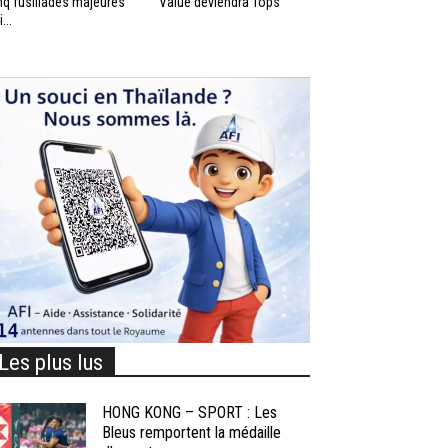
nq fusillades majeures
Value deviendra Tops
...
Les plus lus
HONG KONG – SPORT : Les
Bleus remportent la médaille