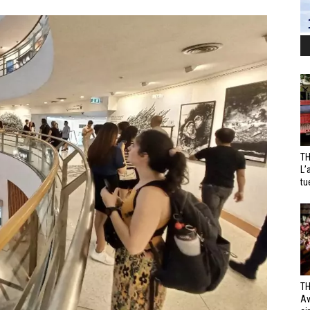
TH
L’
tu
TH
Av