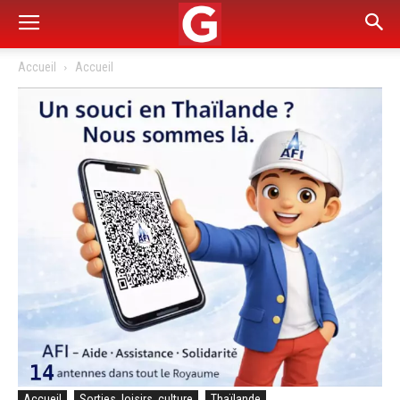
Accueil
Accueil
Accueil
Sorties, loisirs, culture
Thaïlande