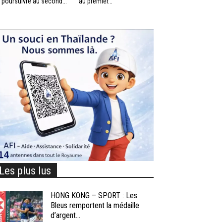
 poursuivre au second...
au premier...
Les plus lus
HONG KONG – SPORT : Les
Bleus remportent la médaille
d’argent...