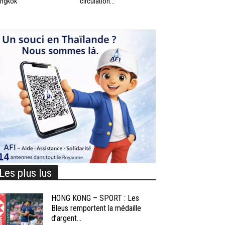
ngkok
circulation...
Les plus lus
HONG KONG – SPORT : Les
Bleus remportent la médaille
d’argent...