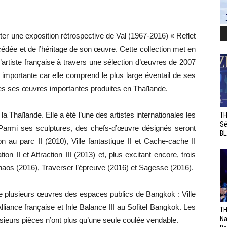
er une exposition rétrospective de Val (1967-2016) « Reflet
décédée et de l’héritage de son œuvre. Cette collection met en
 l’artiste française à travers une sélection d’œuvres de 2007
importante car elle comprend le plus large éventail de ses
tes ses œuvres importantes produites en Thaïlande.
 la Thaïlande. Elle a été l’une des artistes internationales les
TH
Sé
 Parmi ses sculptures, des chefs-d’œuvre désignés seront
BL
 au parc II (2010), Ville fantastique II et Cache-cache II
ion II et Attraction III (2013) et, plus excitant encore, trois
Chaos (2016), Traverser l’épreuve (2016) et Sagesse (2016).
e plusieurs œuvres des espaces publics de Bangkok : Ville
l’Alliance française et Inle Balance III au Sofitel Bangkok. Les
TH
Na
usieurs pièces n’ont plus qu’une seule coulée vendable.