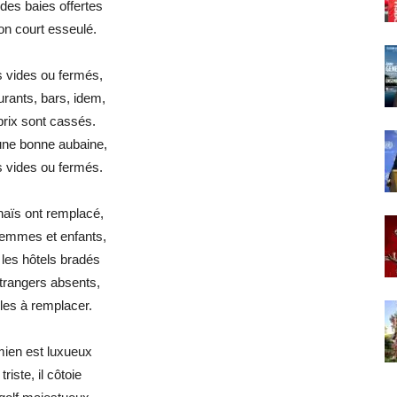
des baies offertes
on court esseulé.
s vides ou fermés,
rants, bars, idem,
prix sont cassés.
une bonne aubaine,
s vides ou fermés.
haïs ont remplacé,
emmes et enfants,
les hôtels bradés
trangers absents,
les à remplacer.
mien est luxueux
 triste, il côtoie