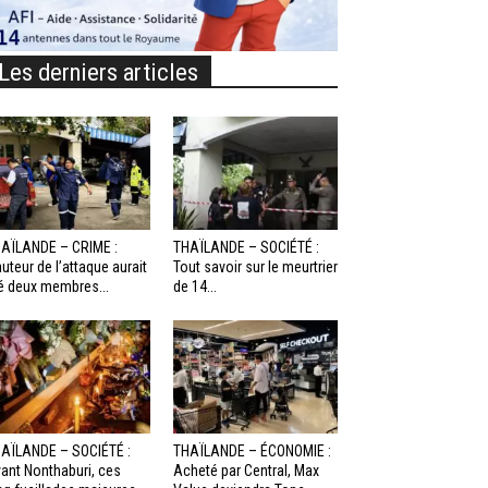
Les derniers articles
AÏLANDE – CRIME :
THAÏLANDE – SOCIÉTÉ :
auteur de l’attaque aurait
Tout savoir sur le meurtrier
é deux membres...
de 14...
AÏLANDE – SOCIÉTÉ :
THAÏLANDE – ÉCONOMIE :
ant Nonthaburi, ces
Acheté par Central, Max