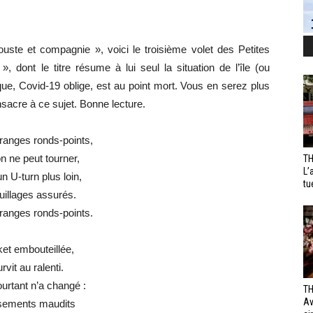
ste et compagnie », voici le troisième volet des Petites
 dont le titre résume à lui seul la situation de l’île (ou
stique, Covid-19 oblige, est au point mort. Vous en serez plus
sacre à ce sujet. Bonne lecture.
ranges ronds-points,
on ne peut tourner,
TH
L’
n U-turn plus loin,
tu
uillages assurés.
ranges ronds-points.
et embouteillée,
rvit au ralenti.
urtant n’a changé :
TH
Av
sements maudits