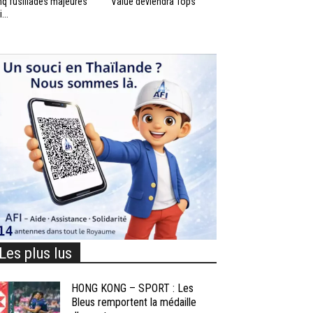
nq fusillades majeures
Value deviendra Tops
...
Les plus lus
HONG KONG – SPORT : Les
Bleus remportent la médaille