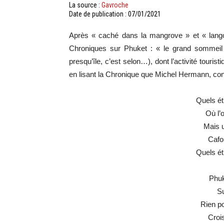
La source :
Gavroche
Date de publication : 07/01/2021
Après « caché dans la mangrove » et « langou
Chroniques sur Phuket : « le grand sommeil »,
presqu’île, c’est selon…), dont l’activité touri
en lisant la Chronique que Michel Hermann, con
Quels ét
Où l’
Mais u
Cafo
Quels ét
Phuk
Su
Rien po
Croi