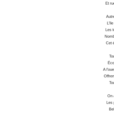
Et ru
Autr
L’îl
Les t
Nombr
Cet é
Tou
Éco
A l’ou
Offren
Tou
On 
Les 
Bel