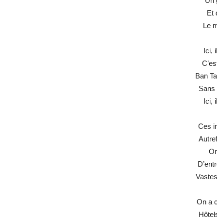
Un 
Et 
Le m
Ici,
C’es
Ban Ta
Sans f
Ici,
Ces i
Autref
On
D’ent
Vastes
On a c
Hôtel