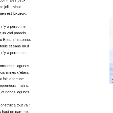
golf majestueux
de jolis minois ;
ien est luxueux.
 il n’y a personne,
t un vrai paradis.
o Beach frissonne,
oule et sans bruit
 il n’y a personne.
mmenses lagunes
ois mines d’étain,
t fait la fortune
repreneurs malins,
 et riches lagunes.
onstruit à tout va :
s haut de gamme,