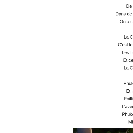
De 
Dans de
On a c
La C
C’est l
Les f
Et ce
La C
Phuke
Et 
Faill
L’ave
Phuke
Mi