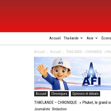
Accueil
Thaïlande
Asie
Écon
Accueil
Accueil
THAÏLANDE – CHRONIQUE : « Phu
Accueil
Chroniques
Opinions et débats
THAÏLANDE – CHRONIQUE : « Phuket, le grand s
Journaliste : Redaction