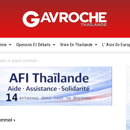
omie
Opinions Et Débats
Vivre En Thaïlande
L’ Asie En Euro
Gavroche
ket, le grand sommeil »
Thaïlande
ommeil »