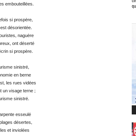
ci
es embouteillées.
qui
efois si prospère,
e est désorientée.
ouristes, naguère
eux, ont déserté
crin si prospère.
risme sinistré,
nomie en berne
est, les rues vidées
t un visage terne ;
risme sinistré.
arpente esseulé
plages désertes,
les et inviolées