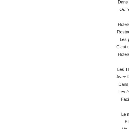
Dans 
Où l’
Hôtel
Restau
Les 
C’est 
Hôtel
Les T
Avec f
Dans 
Les é
Faci
Le 
Et