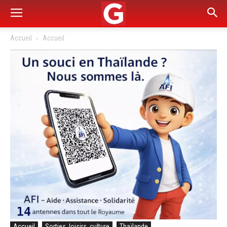
Accueil
Accueil
Accueil
Sorties, loisirs, culture
Thaïlande