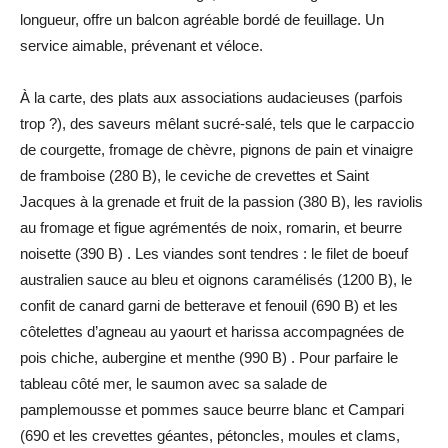
longueur, offre un balcon agréable bordé de feuillage. Un
service aimable, prévenant et véloce.
À la carte, des plats aux associations audacieuses (parfois
trop ?), des saveurs mêlant sucré-salé, tels que le carpaccio
de courgette, fromage de chèvre, pignons de pain et vinaigre
de framboise (280 B), le ceviche de crevettes et Saint
Jacques à la grenade et fruit de la passion (380 B), les raviolis
au fromage et figue agrémentés de noix, romarin, et beurre
noisette (390 B) . Les viandes sont tendres : le filet de boeuf
australien sauce au bleu et oignons caramélisés (1200 B), le
confit de canard garni de betterave et fenouil (690 B) et les
côtelettes d’agneau au yaourt et harissa accompagnées de
pois chiche, aubergine et menthe (990 B) . Pour parfaire le
tableau côté mer, le saumon avec sa salade de
pamplemousse et pommes sauce beurre blanc et Campari
(690 et les crevettes géantes, pétoncles, moules et clams,