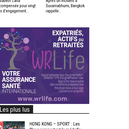
isabeth Zana
Après un incident à
compensée pour vingt
Suvarnabhumi, Bangkok
s d’engagement...
rappelle...
Les plus lus
HONG KONG – SPORT : Les