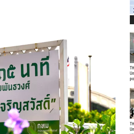
TH
Un
po
TH
Un