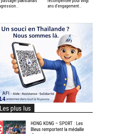
 passager pakistanais
récompensée pour vingt
agression...
ans d’engagement...
Les plus lus
HONG KONG – SPORT : Les
Bleus remportent la médaille