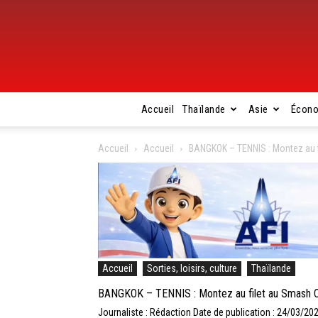
Accueil
Thaïlande
Asie
Écon
Accueil
Accueil
BANGKOK – TENNIS : Montez au fi
Accueil
Sorties, loisirs, culture
Thaïlande
BANGKOK – TENNIS : Montez au filet au Smash Clu
Journaliste : Rédaction
Date de publication : 24/03/20