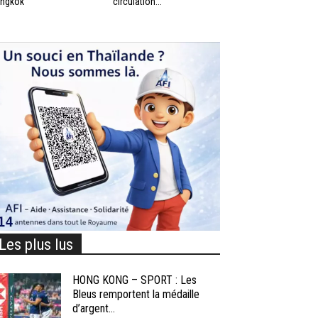
ngkok
circulation...
Les plus lus
HONG KONG – SPORT : Les
Bleus remportent la médaille
d’argent...