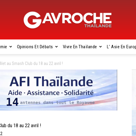
omie
Opinions Et Débats
Vivre En Thaïlande
L’ Asie En Euro
Gavroche
let au Smash Club du 18 au 22 avril !
Thaïlande
b du 18 au 22 avril !
22