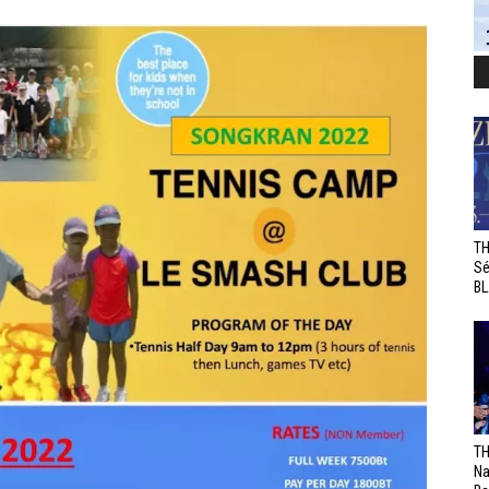
TH
Sé
BL
TH
Na