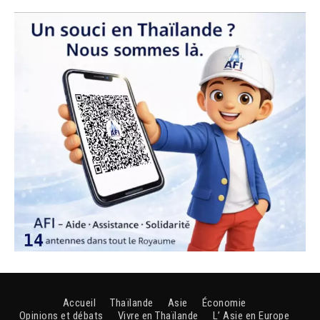
Accueil
Thaïlande
Asie
Économie
Opinions et débats
Vivre en Thaïlande
L’ Asie en Europe