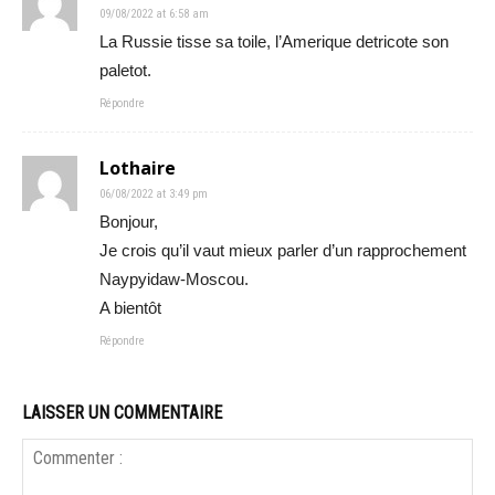
09/08/2022 at 6:58 am
La Russie tisse sa toile, l’Amerique detricote son
paletot.
Répondre
Lothaire
06/08/2022 at 3:49 pm
Bonjour,
Je crois qu’il vaut mieux parler d’un rapprochement
Naypyidaw-Moscou.
A bientôt
Répondre
LAISSER UN COMMENTAIRE