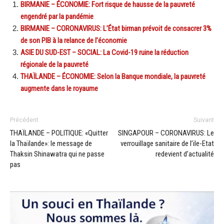
BIRMANIE – ÉCONOMIE: Fort risque de hausse de la pauvreté
engendré par la pandémie
BIRMANIE – CORONAVIRUS: L’État birman prévoit de consacrer 3%
de son PIB à la relance de l’économie
ASIE DU SUD-EST – SOCIAL: La Covid-19 ruine la réduction
régionale de la pauvreté
THAÏLANDE – ÉCONOMIE: Selon la Banque mondiale, la pauvreté
augmente dans le royaume
Précédent
Suivant
THAÏLANDE – POLITIQUE: «Quitter
SINGAPOUR – CORONAVIRUS: Le
la Thaïlande»: le message de
verrouillage sanitaire de l’ile-Etat
Thaksin Shinawatra qui ne passe
redevient d’actualité
pas