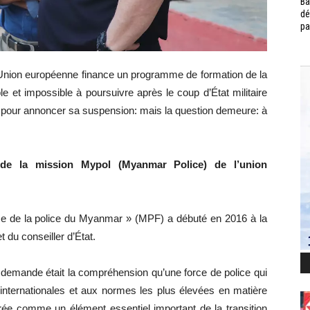
Ba
dé
pa
l’Union européenne finance un programme de formation de la
 et impossible à poursuivre après le coup d’État militaire
 pour annoncer sa suspension: mais la question demeure: à
de la mission Mypol (Myanmar Police) de l’union
orme de la police du Myanmar » (MPF) a débuté en 2016 à la
du conseiller d’État.
 demande était la compréhension qu’une force de police qui
internationales et aux normes les plus élevées en matière
rée comme un élément essentiel important de la transition