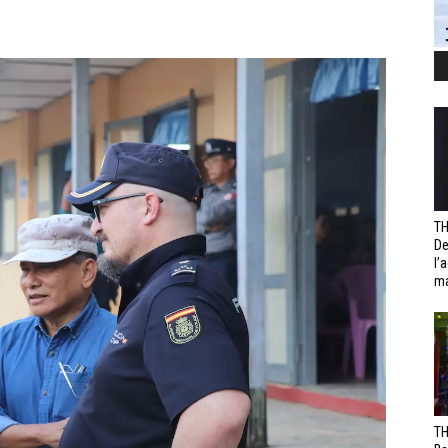
TH
De
l’
ma
TH