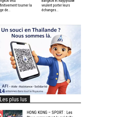
ngkok veut
Bangkok et Naypyidaw
finitivement tourner la
veulent porter leurs
ge de...
échanges...
Les plus lus
HONG KONG – SPORT : Les