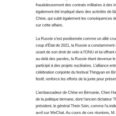
frauduleusement des contrats militaires à des i
également été impliqué dans des activités de bl
Chine, qui subit également les conséquences de
sur cette affaire.
La Russie s’est positionnée comme un allié crucia
coup d’État de 2021, la Russie a constamment ap
usant de son droit de veto à l’ONU et lui offrant
au-delà des paroles, la Russie étant devenue l
participé à des projets nucléaires. L’alliance en
célébration conjointe du festival Thingyan en B
festif, renforce les efforts de la junte pour prés
L’ambassadeur de Chine en Birmanie, Chen Hai,
de la politique birmane, dont l’ancien dictateur
président, le général Thein Sein, comme l’a in
avril sur WeChat. Au cours de ces réunions, M.