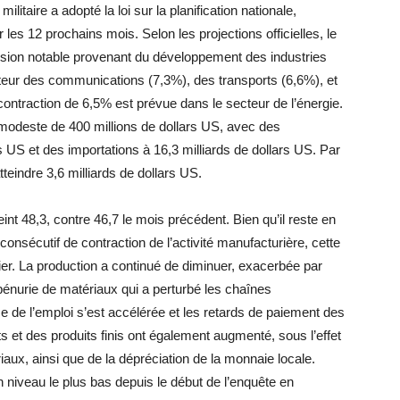
litaire a adopté la loi sur la planification nationale,
 les 12 prochains mois. Selon les projections officielles, le
sion notable provenant du développement des industries
cteur des communications (7,3%), des transports (6,6%), et
 contraction de 6,5% est prévue dans le secteur de l’énergie.
modeste de 400 millions de dollars US, avec des
s US et des importations à 16,3 milliards de dollars US. Par
tteindre 3,6 milliards de dollars US.
nt 48,3, contre 46,7 le mois précédent. Bien qu’il reste en
nsécutif de contraction de l’activité manufacturière, cette
er. La production a continué de diminuer, exacerbée par
 pénurie de matériaux qui a perturbé les chaînes
 de l’emploi s’est accélérée et les retards de paiement des
s et des produits finis ont également augmenté, sous l’effet
aux, ainsi que de la dépréciation de la monnaie locale.
on niveau le plus bas depuis le début de l’enquête en