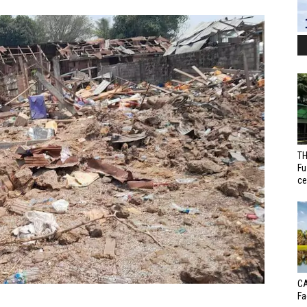
TH
Fu
ce
CA
Fa