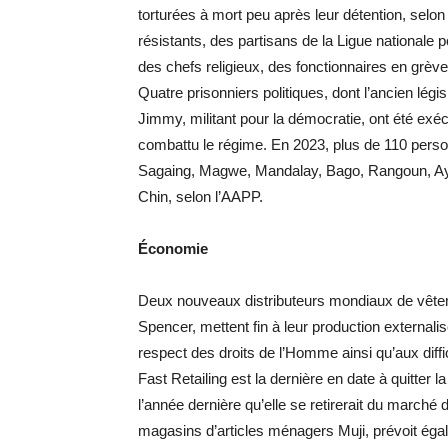
torturées à mort peu après leur détention, selo
résistants, des partisans de la Ligue nationale 
des chefs religieux, des fonctionnaires en grèv
Quatre prisonniers politiques, dont l’ancien lé
Jimmy, militant pour la démocratie, ont été exécu
combattu le régime. En 2023, plus de 110 perso
Sagaing, Magwe, Mandalay, Bago, Rangoun, Aye
Chin, selon l’AAPP.
Économie
Deux nouveaux distributeurs mondiaux de vêteme
Spencer, mettent fin à leur production external
respect des droits de l’Homme ainsi qu’aux diffi
Fast Retailing est la dernière en date à quitte
l’année dernière qu’elle se retirerait du marché 
magasins d’articles ménagers Muji, prévoit ég