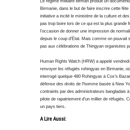
Le régime militaire birman produit un documentai
Birmanie, dans le but de faire inscrire cette fêt
initiative a incité le ministère de la culture et de
pas trop boire lors de ce qui est la plus grande 
l’occasion de donner une impression de normalit
depuis le coup d’État. Mais comme on pouvait s’
pas aux célébrations de Thingyan organisées par
Human Rights Watch (HRW) a appelé vendredi 
renvoyer les réfugiés rohingyas en Birmanie, où
interrogé quelque 480 Rohingyas à Cox’s Bazar 
défense des droits de l’homme basée à New Yor
contraints par des administrateurs bangladais à 
pilote de rapatriement d’un millier de réfugiés. 
un pays tiers.
A Lire Aussi: