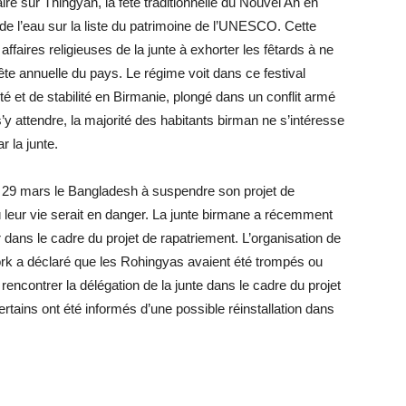
re sur Thingyan, la fête traditionnelle du Nouvel An en
e de l’eau sur la liste du patrimoine de l’UNESCO. Cette
s affaires religieuses de la junte à exhorter les fêtards à ne
fête annuelle du pays. Le régime voit dans ce festival
é et de stabilité en Birmanie, plongé dans un conflit armé
y attendre, la majorité des habitants birman ne s’intéresse
 la junte.
29 mars le Bangladesh à suspendre son projet de
 leur vie serait en danger. La junte birmane a récemment
dans le cadre du projet de rapatriement. L’organisation de
k a déclaré que les Rohingyas avaient été trompés ou
rencontrer la délégation de la junte dans le cadre du projet
Certains ont été informés d’une possible réinstallation dans