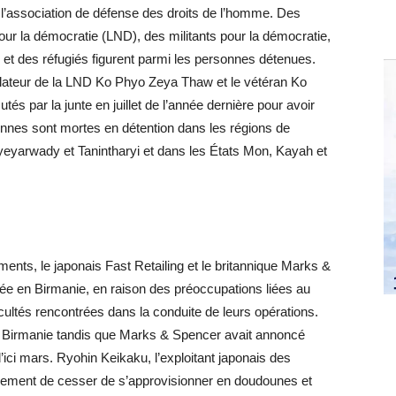
n l’association de défense des droits de l’homme. Des
pour la démocratie (LND), des militants pour la démocratie,
e et des réfugiés figurent parmi les personnes détenues.
gislateur de la LND Ko Phyo Zeya Thaw et le vétéran Ko
tés par la junte en juillet de l’année dernière pour avoir
nnes sont mortes en détention dans les régions de
yarwady et Tanintharyi et dans les États Mon, Kayah et
nts, le japonais Fast Retailing et le britannique Marks &
isée en Birmanie, en raison des préoccupations liées au
cultés rencontrées dans la conduite de leurs opérations.
r la Birmanie tandis que Marks & Spencer avait annoncé
d’ici mars. Ryohin Keikaku, l’exploitant japonais des
alement de cesser de s’approvisionner en doudounes et