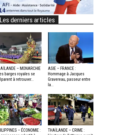
Les derniers articles
HAÏLANDE – MONARCHIE
ASIE – FRANCE :
Les barges royales se
Hommage à Jacques
éparent à retrouver...
Gravereau, passeur entre
la...
ILIPPINES – ÉCONOMIE :
THAÏLANDE – CRIME :