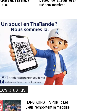
 croissance ralentit à
L’auteur de l’attaque aurait
3 %, au...
tué deux membres...
Les plus lus
HONG KONG – SPORT : Les
Bleus remportent la médaille