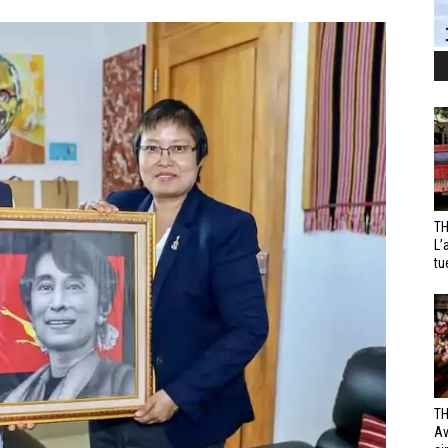
TH
L’
tu
TH
Av