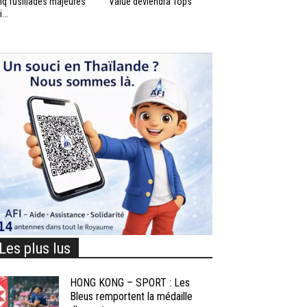
nq fusillades majeures
Value deviendra Tops
...
Les plus lus
HONG KONG – SPORT : Les
Bleus remportent la médaille