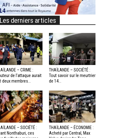
Les derniers articles
AÏLANDE – CRIME :
THAÏLANDE – SOCIÉTÉ :
auteur de l’attaque aurait
Tout savoir sur le meurtrier
é deux membres...
de 14...
AÏLANDE – SOCIÉTÉ :
THAÏLANDE – ÉCONOMIE :
ant Nonthaburi, ces
Acheté par Central, Max