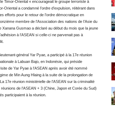
e Timor-Oriental « encourageait le groupe terroriste à
or-Oriental a condamné l’ordre d’expulsion, réitérant dans
es efforts pour le retour de l’ordre démocratique en
e onzième membre de l’Association des nations de l’Asie du
re Xanana Gusmao a déclaré au début du mois que la jeune
adhésion à l’ASEAN si celle-ci ne parvenait pas à
it.
 lieutenant-général Yar Pyae, a participé à la 17e réunion
snationale à Labuan Bajo, en Indonésie, qui préside
 visite de Yar Pyae à l’ASEAN après avoir été nommé
égime de Min Aung Hlaing à la suite de la prolongation de
La 17e réunion ministérielle de l’ASEAN sur la criminalité
es réunions de l’ASEAN + 3 (Chine, Japon et Corée du Sud)
 participaient à la réunion.