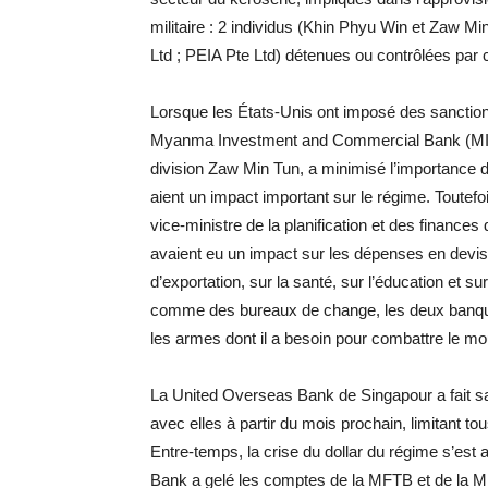
militaire : 2 individus (Khin Phyu Win et Zaw Mi
Ltd ; PEIA Pte Ltd) détenues ou contrôlées par 
Lorsque les États-Unis ont imposé des sanctio
Myanma Investment and Commercial Bank (MICB) e
division Zaw Min Tun, a minimisé l’importance de
aient un impact important sur le régime. Toutefo
vice-ministre de la planification et des financ
avaient eu un impact sur les dépenses en devis
d’exportation, sur la santé, sur l’éducation et s
comme des bureaux de change, les deux banque
les armes dont il a besoin pour combattre le m
La United Overseas Bank de Singapour a fait sa
avec elles à partir du mois prochain, limitant t
Entre-temps, la crise du dollar du régime s’est
Bank a gelé les comptes de la MFTB et de la MI