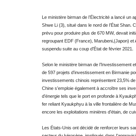
Le ministère birman de l’Électricité a lancé un ap
Shwe Li (3), situé dans le nord de l’État Shan.
prévu pour produire plus de 670 MW, devait ini
regroupant EDF (France), Marubeni,(Japon) et A
suspendu suite au coup d’État de février 2021.
Selon le ministère birman de l’Investissement e
de 597 projets d’investissement en Birmanie p
investissements chinois représentent 23,5% de l’I
Chine s’emploie également à accroître ses inves
d’énergie tels que le port en profonde à Kyaukp
fer reliant Kyaukphyu à la ville frontalière de 
encore les exploitations minières d’étain, de cui
Les États-Unis ont décidé de renforcer leurs sa
secteur du kérosène, impliqués dans l’approvisi