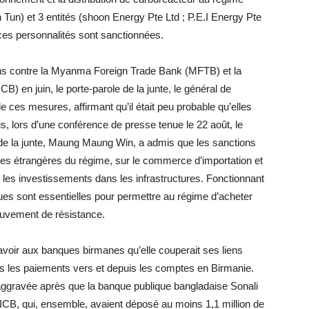
n Tun) et 3 entités (shoon Energy Pte Ltd ; P.E.I Energy Pte
ces personnalités sont sanctionnées.
ns contre la Myanma Foreign Trade Bank (MFTB) et la
n juin, le porte-parole de la junte, le général de
 ces mesures, affirmant qu’il était peu probable qu’elles
is, lors d’une conférence de presse tenue le 22 août, le
es de la junte, Maung Maung Win, a admis que les sanctions
es étrangères du régime, sur le commerce d’importation et
ur les investissements dans les infrastructures. Fonctionnant
s sont essentielles pour permettre au régime d’acheter
ouvement de résistance.
voir aux banques birmanes qu’elle couperait ses liens
ous les paiements vers et depuis les comptes en Birmanie.
 aggravée après que la banque publique bangladaise Sonali
CB, qui, ensemble, avaient déposé au moins 1,1 million de