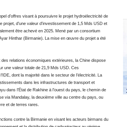
pel d’offres visant à poursuivre le projet hydroélectricité de
 Ce projet, d’une valeur d’investissement de 1,5 Mds USD et
tialement être achevé en 2025. Mené par un consortium
yar Hinthar (Birmanie). La mise en œuvre du projet a été
t des relations économiques extérieures, la Chine dispose
our une valeur totale de 21,9 Mds USD. Ces
DE, dont la majorité dans le secteur de l’électricité. La
tissements dans les infrastructures de transport et
hyu dans l’État de Rakhine à l’ouest du pays, le chemin de
Muse via Mandalay, la deuxième ville au centre du pays, ou
vre et de terres rares.
nctions contre la Birmanie en visant les acteurs birmans du
onnement et la distribution de carburéacteur au régime