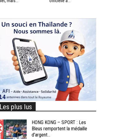
llet, mais...
officielle à...
Les plus lus
HONG KONG – SPORT : Les
Bleus remportent la médaille
d’argent...