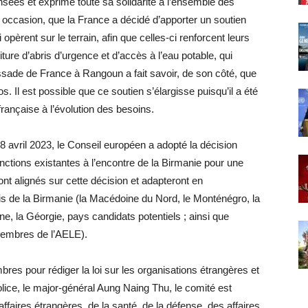
sées et exprimé toute sa solidarité à l’ensemble des
te occasion, que la France a décidé d’apporter un soutien
pèrent sur le terrain, afin que celles-ci renforcent leurs
ture d’abris d’urgence et d’accès à l’eau potable, qui
sade de France à Rangoun a fait savoir, de son côté, que
os. Il est possible que ce soutien s’élargisse puisqu’il a été
rançaise à l’évolution des besoins.
avril 2023, le Conseil européen a adopté la décision
ctions existantes à l’encontre de la Birmanie pour une
nt alignés sur cette décision et adapteront en
is de la Birmanie (la Macédoine du Nord, le Monténégro, la
ne, la Géorgie, pays candidats potentiels ; ainsi que
 membres de l’AELE).
es pour rédiger la loi sur les organisations étrangères et
 police, le major-général Aung Naing Thu, le comité est
faires étrangères, de la santé, de la défense, des affaires