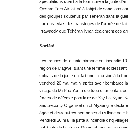
spéculations quant à la fourniture à la junte d
Qeshm Fars Air fait déjà l’objet de sanctions 
des groupes soutenus par Téhéran dans la guerr
iraniens. Mais des transfuges de l’armée de l’a
Irrawaddy que Téhéran livrait également des a
Société
Les troupes de la junte birmane ont incendié 10
région de Magwe, tuant une femme et blessant un
soldats de la junte ont fait une incursion à la f
vendredi 26 mai matin, après avoir bombardé l
village de Mi Pha Yar, a été tuée et un enfant d
forces de défense populaire de Yay Lal Kyun. 
and Security Organization of Myaung, a décla
âgée et deux autres personnes du village de Hl
Vendredi 26 mai, la junte a incendié cinq villag
habitants de la région. De nombreuses maisons c