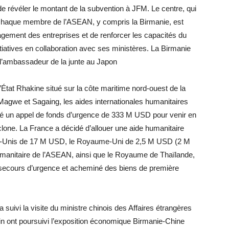
de révéler le montant de la subvention à JFM. Le centre, qui
chaque membre de l’ASEAN, y compris la Birmanie, est
gagement des entreprises et de renforcer les capacités du
nitiatives en collaboration avec ses ministères. La Birmanie
 l’ambassadeur de la junte au Japon
État Rhakine situé sur la côte maritime nord-ouest de la
 Magwe et Sagaing, les aides internationales humanitaires
ncé un appel de fonds d’urgence de 333 M USD pour venir en
lone. La France a décidé d’allouer une aide humanitaire
s-Unis de 17 M USD, le Royaume-Uni de 2,5 M USD (2 M
umanitaire de l’ASEAN, ainsi que le Royaume de Thaïlande,
es secours d’urgence et acheminé des biens de première
 suivi la visite du ministre chinois des Affaires étrangères
in ont poursuivi l’exposition économique Birmanie-Chine