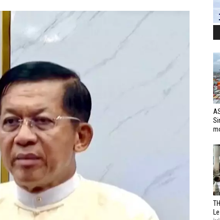
AS
Si
mo
TH
Le