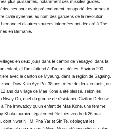
’armes plus puissantes, notamment des missiles guidés.
américaines pour avoir prétendument transporté des armes à
e civile syrienne, au nom des gardiens de la révolution
ir birmane et d’autres sources informées ont déclaré à The
rmes en Birmanie.
 villages en deux jours dans le canton de Yesagyo, dans la
 enfant, et l’on s’attend à d’autres décès. Environ 200
rontière avec le canton de Myaung, dans la région de Sagaing,
a zone. Daw Khin Aye Po, 38 ans, mère de deux enfants, du
e 12 ans du village de Mae Kone a été blessé, selon les
Ko Nway Oo, chef du groupe de résistance Civilian Defense
ré à The Irrawaddy qu’un enfant de Mae Kone, une femme
ay Khoke auraient également été tués vendredi 26 mai.
es, dont Nwet Ni, Mi Pha Yar et Sin Te, déplaçant les
iviles et une clinique à Nwet Ni ont été incendiées, selon