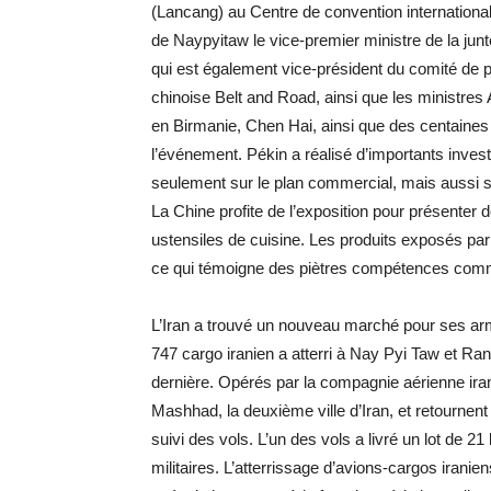
(Lancang) au Centre de convention international 
de Naypyitaw le vice-premier ministre de la junte
qui est également vice-président du comité de pi
chinoise Belt and Road, ainsi que les ministr
en Birmanie, Chen Hai, ainsi que des centaines
l’événement. Pékin a réalisé d’importants invest
seulement sur le plan commercial, mais aussi sur
La Chine profite de l’exposition pour présenter 
ustensiles de cuisine. Les produits exposés par 
ce qui témoigne des piètres compétences comme
L’Iran a trouvé un nouveau marché pour ses ar
747 cargo iranien a atterri à Nay Pyi Taw et Rang
dernière. Opérés par la compagnie aérienne iran
Mashhad, la deuxième ville d’Iran, et retournen
suivi des vols. L’un des vols a livré un lot de 2
militaires. L’atterrissage d’avions-cargos irani