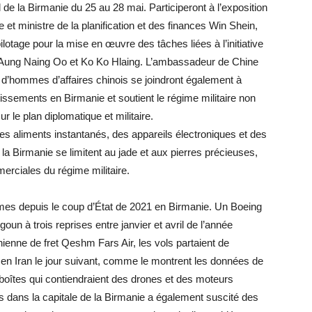
de la Birmanie du 25 au 28 mai. Participeront à l’exposition
 et ministre de la planification et des finances Win Shein,
lotage pour la mise en œuvre des tâches liées à l’initiative
es Aung Naing Oo et Ko Ko Hlaing. L’ambassadeur de Chine
 d’hommes d’affaires chinois se joindront également à
issements en Birmanie et soutient le régime militaire non
 le plan diplomatique et militaire.
des aliments instantanés, des appareils électroniques et des
la Birmanie se limitent au jade et aux pierres précieuses,
rciales du régime militaire.
mes depuis le coup d’État de 2021 en Birmanie. Un Boeing
oun à trois reprises entre janvier et avril de l’année
ienne de fret Qeshm Fars Air, les vols partaient de
t en Iran le jour suivant, comme le montrent les données de
1 boîtes qui contiendraient des drones et des moteurs
ens dans la capitale de la Birmanie a également suscité des