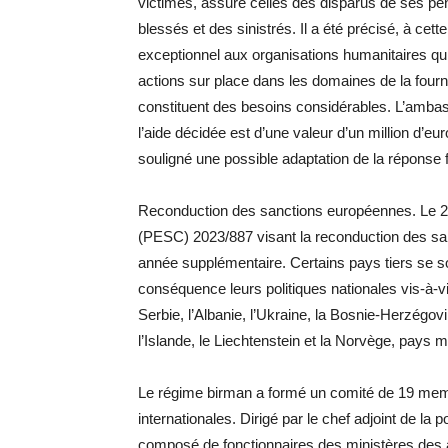
victimes, assuré celles des disparus de ses pen
blessés et des sinistrés. Il a été précisé, à cet
exceptionnel aux organisations humanitaires qui o
actions sur place dans les domaines de la fourni
constituent des besoins considérables. L’ambas
l’aide décidée est d’une valeur d’un million d’eur
souligné une possible adaptation de la réponse f
Reconduction des sanctions européennes. Le 28 
(PESC) 2023/887 visant la reconduction des san
année supplémentaire. Certains pays tiers se so
conséquence leurs politiques nationales vis-à-v
Serbie, l’Albanie, l’Ukraine, la Bosnie-Herzégovi
l’Islande, le Liechtenstein et la Norvège, pays
Le régime birman a formé un comité de 19 membr
internationales. Dirigé par le chef adjoint de la
composé de fonctionnaires des ministères des af