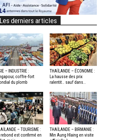
Les derniers articles
IE – INDUSTRIE :
THAÏLANDE – ÉCONOMIE :
ngapour, coffre-fort
La hausse des prix
ndial du plomb
ralentit… sauf dans...
AÏLANDE – TOURISME :
THAÏLANDE – BIRMANIE :
 rebond est confirmé en
Min Aung Hlaing en visite