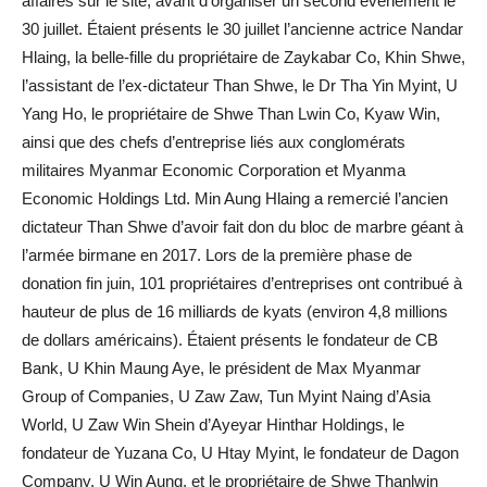
affaires sur le site, avant d’organiser un second événement le
30 juillet. Étaient présents le 30 juillet l’ancienne actrice Nandar
Hlaing, la belle-fille du propriétaire de Zaykabar Co, Khin Shwe,
l’assistant de l’ex-dictateur Than Shwe, le Dr Tha Yin Myint, U
Yang Ho, le propriétaire de Shwe Than Lwin Co, Kyaw Win,
ainsi que des chefs d’entreprise liés aux conglomérats
militaires Myanmar Economic Corporation et Myanma
Economic Holdings Ltd. Min Aung Hlaing a remercié l’ancien
dictateur Than Shwe d’avoir fait don du bloc de marbre géant à
l’armée birmane en 2017. Lors de la première phase de
donation fin juin, 101 propriétaires d’entreprises ont contribué à
hauteur de plus de 16 milliards de kyats (environ 4,8 millions
de dollars américains). Étaient présents le fondateur de CB
Bank, U Khin Maung Aye, le président de Max Myanmar
Group of Companies, U Zaw Zaw, Tun Myint Naing d’Asia
World, U Zaw Win Shein d’Ayeyar Hinthar Holdings, le
fondateur de Yuzana Co, U Htay Myint, le fondateur de Dagon
Company, U Win Aung, et le propriétaire de Shwe Thanlwin