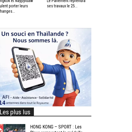
ngkok et Naypyidaw
Le Parlement reprendra
ulent porter leurs
ses travaux le 25...
hanges...
Les plus lus
HONG KONG – SPORT : Les