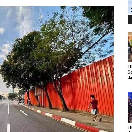
TH
Se
da
TH