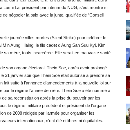
wa Lashi La, président par intérim du NUG, s’est montré si
e de négocier la paix avec la junte, qualifiée de “Conseil
lle journée villes mortes (Silent Strike) pour célébrer le
l Min Aung Hlaing, le fils cadet d’Aung San Suu Kyi, Kim
de sa mère, touts incarcérée. Elle serait en mauvaise santé.
 de son organe électoral, Thein Soe, après avoir prolongé
le 31 janvier soir que Thein Soe était autorisé à prendre sa
on fait suite à l’annonce d’amendements à la nouvelle loi sur
ée par le régime l’année dernière. Thein Soe a été nommé à
 de sa reconstitution après la prise du pouvoir par les
sous le régime militaire précédent et président de l’organe
ution de 2008 rédigée par l’armée pour organiser les
vateurs internationaux, n’ont été ni libres ni équitables.