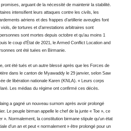
s promises, arguant de la nécessité de maintenir la stabilité.
taires intensifient leurs attaques contre les civils, les
ardements aériens et des frappes d’artillerie aveugles font
ols, de tortures et d’arrestations arbitraires sont
 personnes sont mortes depuis octobre et qu’au moins 1
epuis le coup d’État de 2021, le Armed Conflict Location and
sonnes ont été tuées en Birmanie.
e, ont été tués et un autre blessé après que les Forces de
ptère dans le canton de Myawaddy le 29 janvier, selon Saw
e de libération nationale Karen (KNLA). « Leurs corps
éclaré. Les médias du régime ont confirmé ces décès.
 Hlaing a gagné un nouveau surnom après avoir prolongé
ier. Le peuple birman appelle le chef de la junte « Toe », ce
er ». Normalement, la constitution birmane stipule qu’un état
tiale d’un an et peut « normalement » être prolongé pour un