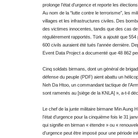
prolonge l’état d’urgence et reporte les élection
Au nom de la “lutte contre le terrorisme”, les mili
villages et les infrastructures civiles. Des bomb
des victimes innocentes, tandis que des cas de vi
régulièrement rapportés. Türk a ajouté que 554
600 civils auraient été tués l’année dernière. D
Event Data Project a documenté que 48 862 per
Cinq soldats birmans, dont un général de brigad
défense du peuple (PDF) aient abattu un hélico
Neh Da Htoo, un commandant tactique de l’Armé
sont ramenés au [siège de la KNLA] », a-t-il d
Le chef de la junte militaire birmane Min Aung
l’état d’urgence pour la cinquième fois le 31 janv
qui signifie en birman « étendre » ou « renouvel
d’urgence peut être imposé pour une période ini