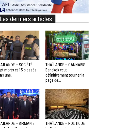
Les derniers articles
AÏLANDE – SOCIÉTÉ :
THAÏLANDE – CANNABIS :
pt morts et 15 blessés
Bangkok veut
ns une...
définitivement tourner la
page de...
AÏLANDE – BIRMANIE :
THAÏLANDE – POLITIQUE :