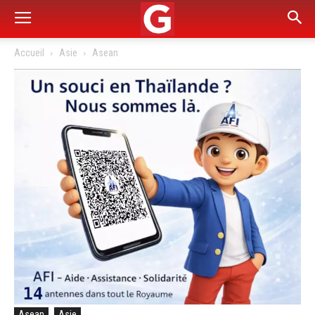
Accueil
Asie
Asean
Asean
Asie