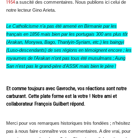
1954
a suscité des commentaires. Nous publions ici celui de
notre lecteur Gino Arieta.
Le Catholicisme n’a pas été amené en Birmanie par les
français en 1856 mais bien par les portugais 300 ans plus tôt
(Arakan, Monywa, Bago, Thanlyin-Syriam, etc.) les baingyi
(Luso-descendants) de ses régions en témoignent encore ; les
royaumes de l’Arakan n’ont pas tous été musulmans ; Aung
San n’est pas le grand-père d’ASSK mais bien le père !
Et comme toujours avec Gavroche, vos réactions sont notre
carburant. Cette plate forme est la votre ! Notre ami et
collaborateur François Guilbert répond.
Merci pour vos remarques historiques très fondées ; n’hésitez
pas à nous faire connaître vos commentaires. A dire vrai, pour