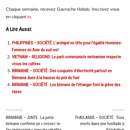
Chaque semaine, recevez Gavroche Hebdo. Inscrivez vous
en cliquant
ici
.
A Lire Aussi:
PHILIPPINES – SOCIÉTÉ: L’archipel en tête pour l’égalité Hommes-
Femmes en Asie du sud-est
VIETNAM – RELIGIONS: Le parti communiste vietnamien respecte
«tous les cultes»
BIRMANIE – SOCIÉTÉ : Des coupures d’électricité partout en
Birmanie dues à la hausse du prix du fuel
BIRMANIE – SOCIÉTÉ : Les birmans de l’étranger font la grève des
taxes
Précédent
Suivant
BIRMANIE – JUNTE : La junte
THAÏLANDE – SOCIÉTÉ : Trois
birmane confirme un « cessez-le-
morts dans une fusillade à
feu temporaire » avec les rebelles
Ratchaburi