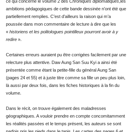
ce qui concerne le volume 2 des
Chroniques diplomatiques
,les
ambitions pédagogiques de cette bande dessinée n’ont été que
partiellement remplies. C’est d’ailleurs la raison qui m’a
poussée dans mon commentaire de lecture à dire que les
«
historiens et les politologues pointilleux pourront avoir à y
redire
».
Certaines erreurs auraient pu être corrigées facilement par une
relecture plus attentive. Daw Aung San Suu Kyi a ainsi été
présentée comme étant la petite-fille du général Aung San
(pages 24 et 55) et à juste titre comme sa fille un peu plus loin,
là aussi par deux fois, dans les fiches historiques à la fin du
volume.
Dans le récit, on trouve également des maladresses
géographiques. A vouloir prendre en compte concomitamment
les réalités passées et le temps présent, les auteurs se sont
parfois pris les pieds dans le tapis. Les cartes des pages 6 et