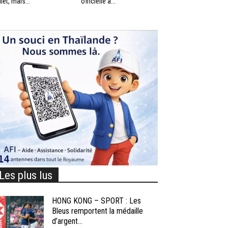
llet, mais...
officielle à...
Les plus lus
HONG KONG – SPORT : Les
Bleus remportent la médaille
d’argent...