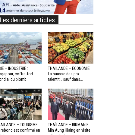
Les derniers articles
IE – INDUSTRIE :
THAÏLANDE – ÉCONOMIE :
ngapour, coffre-fort
La hausse des prix
ndial du plomb
ralentit… sauf dans...
AÏLANDE – TOURISME :
THAÏLANDE – BIRMANIE :
 rebond est confirmé en
Min Aung Hlaing en visite