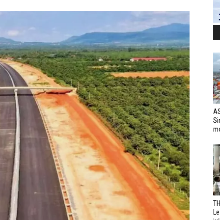
AS
Si
mo
TH
Le