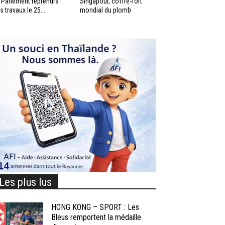
 Parlement reprendra
Singapour, coffre-fort
s travaux le 25...
mondial du plomb
Les plus lus
HONG KONG – SPORT : Les
Bleus remportent la médaille