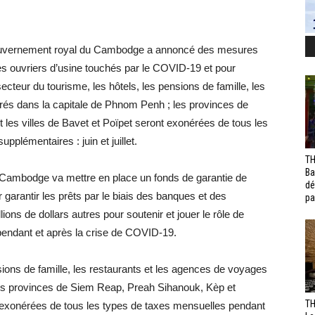
ouvernement royal du Cambodge a annoncé des mesures
les ouvriers d’usine touchés par le COVID-19 et pour
ecteur du tourisme, les hôtels, les pensions de famille, les
rés dans la capitale de Phnom Penh ; les provinces de
les villes de Bavet et Poïpet seront exonérées de tous les
plémentaires : juin et juillet.
TH
Ba
 Cambodge va mettre en place un fonds de garantie de
dé
 garantir les prêts par le biais des banques et des
pa
ions de dollars autres pour soutenir et jouer le rôle de
pendant et après la crise de COVID-19.
sions de famille, les restaurants et les agences de voyages
les provinces de Siem Reap, Preah Sihanouk, Kèp et
TH
nt exonérées de tous les types de taxes mensuelles pendant