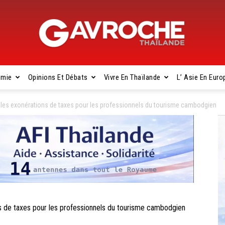
omie
Opinions Et Débats
Vivre En Thaïlande
L’ Asie En Euro
Gavroche
s exonérations de taxes pour les professionnels du tourisme cambodgien
Thaïlande
e taxes pour les professionnels du tourisme cambodgien