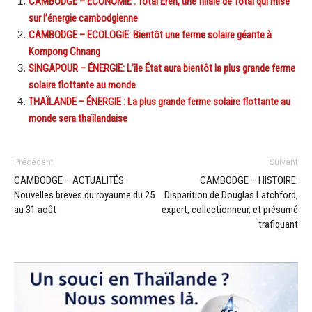
CAMBODGE – ÉCONOMIE : Total Eren, une filiale de Total qui mise
sur l’énergie cambodgienne
CAMBODGE – ECOLOGIE: Bientôt une ferme solaire géante à
Kompong Chnang
SINGAPOUR – ÉNERGIE: L’île État aura bientôt la plus grande ferme
solaire flottante au monde
THAÏLANDE – ÉNERGIE : La plus grande ferme solaire flottante au
monde sera thaïlandaise
Précédent
Suivant
CAMBODGE – ACTUALITÉS:
CAMBODGE – HISTOIRE:
Nouvelles brèves du royaume du 25
Disparition de Douglas Latchford,
au 31 août
expert, collectionneur, et présumé
trafiquant