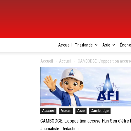
Accueil
Thaïlande
Asie
Écon
Accueil
Accueil
CAMBODGE: L’opposition accuse H
Accueil
Asean
Asie
Cambodge
CAMBODGE: L’opposition accuse Hun Sen d’être li
Journaliste : Redaction