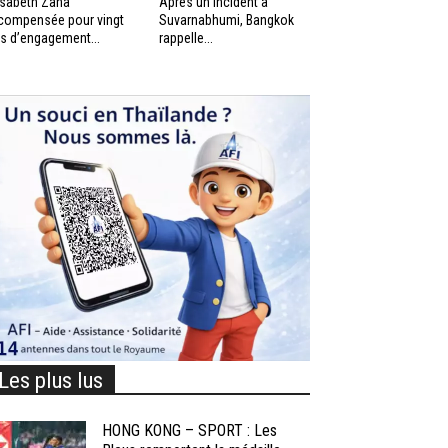
isabeth Zana
Après un incident à
compensée pour vingt
Suvarnabhumi, Bangkok
s d’engagement...
rappelle...
Les plus lus
HONG KONG – SPORT : Les