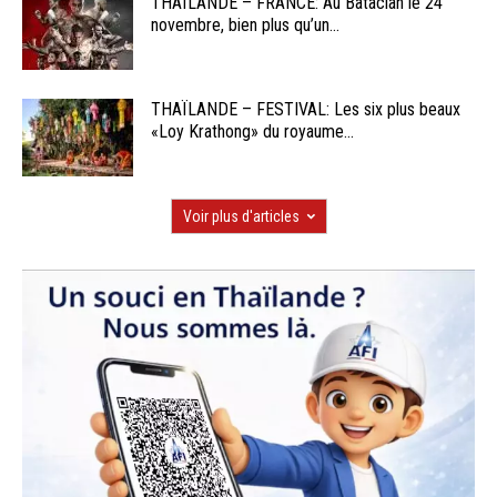
THAÏLANDE – FRANCE: Au Bataclan le 24
novembre, bien plus qu’un...
THAÏLANDE – FESTIVAL: Les six plus beaux
«Loy Krathong» du royaume...
Voir plus d'articles