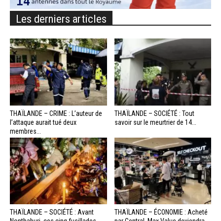
Les derniers articles
THAÏLANDE – CRIME : L’auteur de
THAÏLANDE – SOCIÉTÉ : Tout
l’attaque aurait tué deux
savoir sur le meurtrier de 14...
membres...
THAÏLANDE – SOCIÉTÉ : Avant
THAÏLANDE – ÉCONOMIE : Acheté
Nonthaburi, ces cinq fusillades
par Central, Max Value deviendra