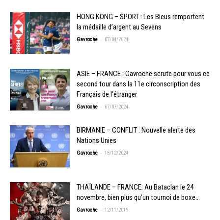
HONG KONG – SPORT : Les Bleus remportent
la médaille d’argent au Sevens
-
Gavroche
07/04/2024
ASIE – FRANCE : Gavroche scrute pour vous ce
second tour dans la 11e circonscription des
Français de l’étranger
-
Gavroche
07/07/2024
BIRMANIE – CONFLIT : Nouvelle alerte des
Nations Unies
-
Gavroche
15/12/2024
THAÏLANDE – FRANCE: Au Bataclan le 24
novembre, bien plus qu’un tournoi de boxe…
-
Gavroche
12/11/2019