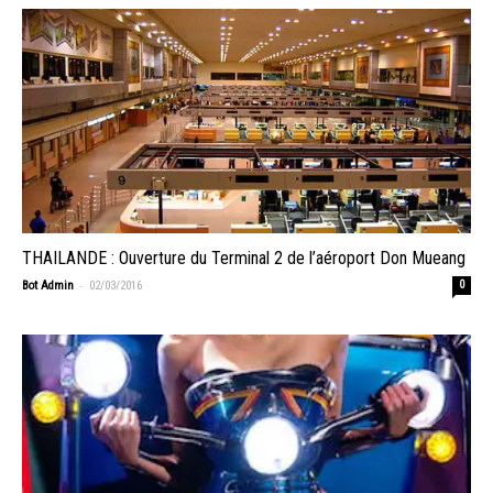
THAILANDE : Ouverture du Terminal 2 de l’aéroport Don Mueang
-
Bot Admin
02/03/2016
0