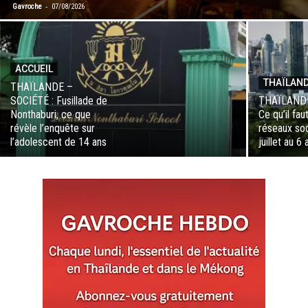
-
Gavroche
07/08/2026
ACCUEIL
THAÏLAN
THAÏLANDE –
SOCIÉTÉ : Fusillade de
THAÏLANDE
Nonthaburi, ce que
Ce qu’il fau
révèle l’enquête sur
réseaux soc
l’adolescent de 14 ans
juillet au 6