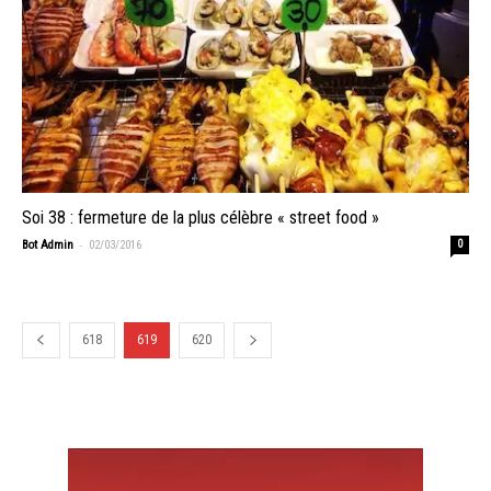
Soi 38 : fermeture de la plus célèbre « street food »
-
Bot Admin
02/03/2016
0
618
619
620