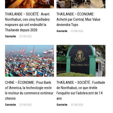
THAÏLANDE – SOCIÉTÉ : Avant
THAÏLANDE – ÉCONOMIE :
Nonthaburi, ces cinq fusillades
Acheté par Central, Max Value
majeures qui ont endeuillé la
deviendra Tops
Thaïlande depuis 2020
-
Gavroche
07/08/2026
-
Gavroche
07/08/2026
CHINE – ÉCONOMIE : Pour Bank
THAÏLANDE – SOCIÉTÉ : Fusillade
of America, la technologie reste
de Nonthaburi, ce que révèle
le moteur du commerce extérieur
l’enquête sur l’adolescent de 14
chinois
ans
-
-
Gavroche
07/08/2026
Gavroche
07/08/2026