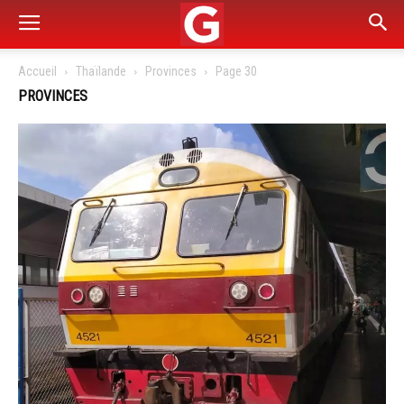
Accueil
Thaïlande
Provinces
Page 30
PROVINCES