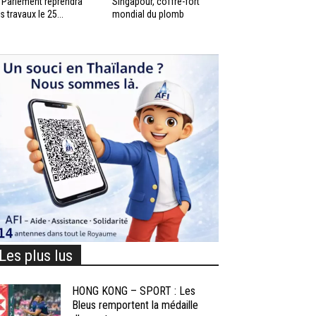
 Parlement reprendra
Singapour, coffre-fort
s travaux le 25...
mondial du plomb
Les plus lus
HONG KONG – SPORT : Les
Bleus remportent la médaille