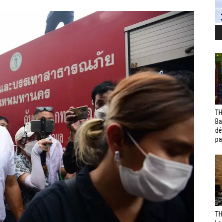
TH
Ba
dé
pa
TH