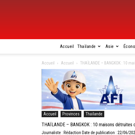
Accueil
Thaïlande
Asie
Écon
Accueil
Accueil
THAÏLANDE – BANGKOK : 10 mais
Accueil
Provinces
Thaïlande
THAÏLANDE – BANGKOK : 10 maisons détruites da
Journaliste : Rédaction
Date de publication : 22/06/20