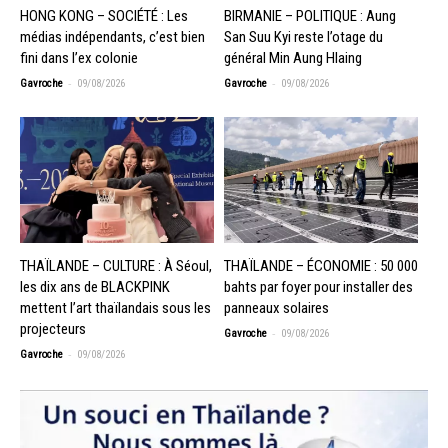
HONG KONG – SOCIÉTÉ : Les
BIRMANIE – POLITIQUE : Aung
médias indépendants, c’est bien
San Suu Kyi reste l’otage du
fini dans l’ex colonie
général Min Aung Hlaing
-
-
Gavroche
09/08/2026
Gavroche
09/08/2026
THAÏLANDE – CULTURE : À Séoul,
THAÏLANDE – ÉCONOMIE : 50 000
les dix ans de BLACKPINK
bahts par foyer pour installer des
mettent l’art thaïlandais sous les
panneaux solaires
projecteurs
-
Gavroche
09/08/2026
-
Gavroche
09/08/2026