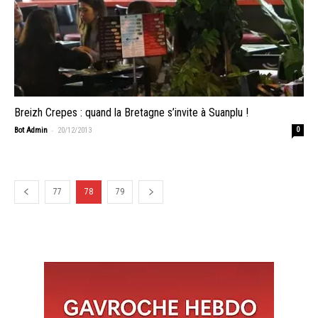
Breizh Crepes : quand la Bretagne s’invite à Suanplu !
-
Bot Admin
20/12/2013
0
77
78
79