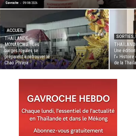
-
Gavroche
09/08/2026
ACCUEIL
SORTIES, 
THAÏLANDE –
MONARCHIE : Les
THAÏLANDE
barges royales se
Une édition
préparent à retrouver le
l’« Histoire
Chao Phraya
de la Thaïl