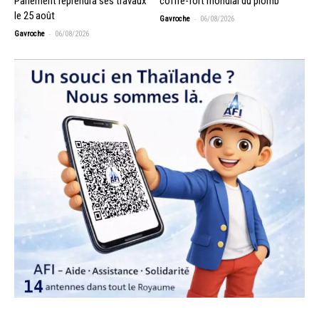
Parlement reprendra ses travaux
coffre-fort mondial du plomb
le 25 août
-
Gavroche
06/08/2026
-
Gavroche
06/08/2026