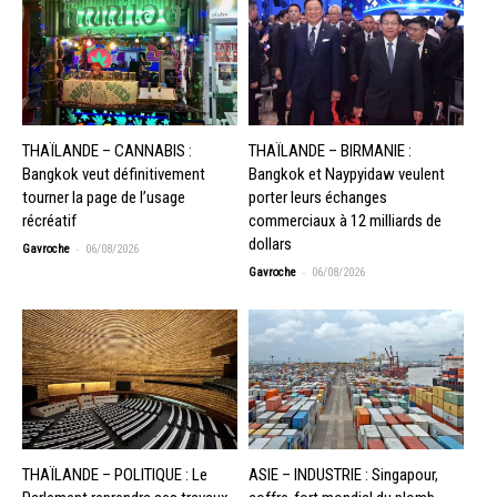
THAÏLANDE – CANNABIS :
THAÏLANDE – BIRMANIE :
Bangkok veut définitivement
Bangkok et Naypyidaw veulent
tourner la page de l’usage
porter leurs échanges
récréatif
commerciaux à 12 milliards de
dollars
-
Gavroche
06/08/2026
-
Gavroche
06/08/2026
THAÏLANDE – POLITIQUE : Le
ASIE – INDUSTRIE : Singapour,