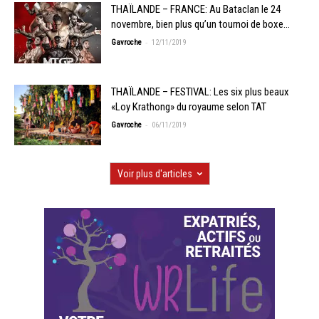
THAÏLANDE – FRANCE: Au Bataclan le 24
novembre, bien plus qu’un tournoi de boxe…
-
Gavroche
12/11/2019
THAÏLANDE – FESTIVAL: Les six plus beaux
«Loy Krathong» du royaume selon TAT
-
Gavroche
06/11/2019
Voir plus d'articles