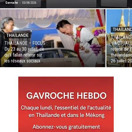
-
Gavroche
03/08/2026
THAÏLAN
THAÏLANDE
THAÏLAND
THAÏLANDE – FOCUS :
– ACTUALI
Du 23 au 30 juillet, ce
retenir de l
qu’il fallait retenir sur
thaïlandais
les réseaux sociaux
26 juillet 2