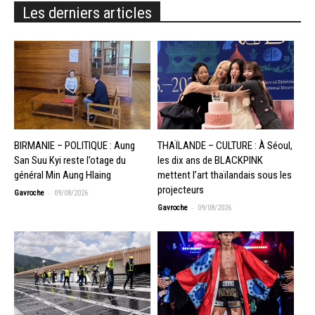
Les derniers articles
BIRMANIE – POLITIQUE : Aung
THAÏLANDE – CULTURE : À Séoul,
San Suu Kyi reste l’otage du
les dix ans de BLACKPINK
général Min Aung Hlaing
mettent l’art thaïlandais sous les
projecteurs
-
Gavroche
09/08/2026
-
Gavroche
09/08/2026