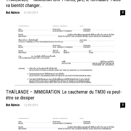
va bientôt changer…
-
Bot Admin
21/09/2019
0
THAÏLANDE – IMMIGRATION: Le cauchemar du TM30 va peut-
être se dissiper
-
Bot Admin
12/09/2019
0