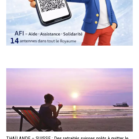
THAÏLANDE – SUISSE : Des retraités suisses prêts à quitter le