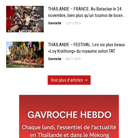
THAÏLANDE – FRANCE: Au Bataclan le 24
novembre, bien plus qu’un tournoi de boxe…
-
Gavroche
12/11/2019
THAÏLANDE – FESTIVAL: Les six plus beaux
«Loy Krathong» du royaume selon TAT
-
Gavroche
06/11/2019
Voir plus d'articles