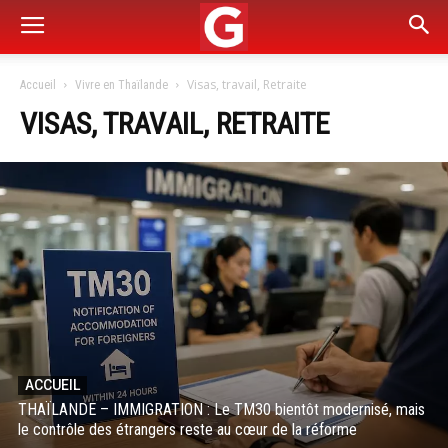
Visas, travail, Retraite
Accueil
Vivre en Thaïlande
VISAS, TRAVAIL, RETRAITE
ACCUEIL
THAÏLANDE – IMMIGRATION : Le TM30 bientôt modernisé, mais
le contrôle des étrangers reste au cœur de la réforme