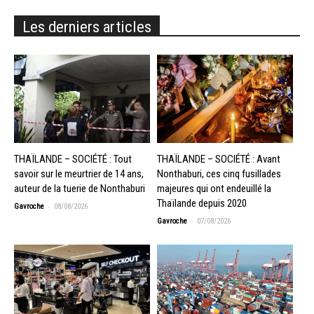
Les derniers articles
THAÏLANDE – SOCIÉTÉ : Tout
THAÏLANDE – SOCIÉTÉ : Avant
savoir sur le meurtrier de 14 ans,
Nonthaburi, ces cinq fusillades
auteur de la tuerie de Nonthaburi
majeures qui ont endeuillé la
Thaïlande depuis 2020
-
Gavroche
08/08/2026
-
Gavroche
07/08/2026