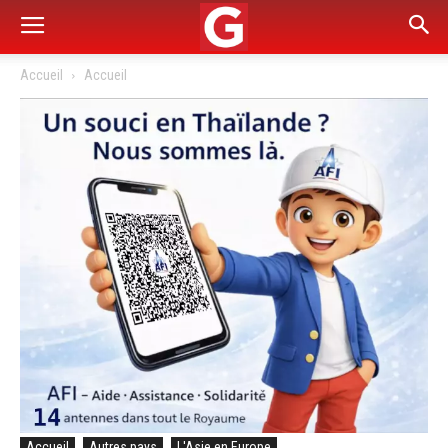
Accueil
Accueil
Accueil
Autres pays
L'Asie en Europe