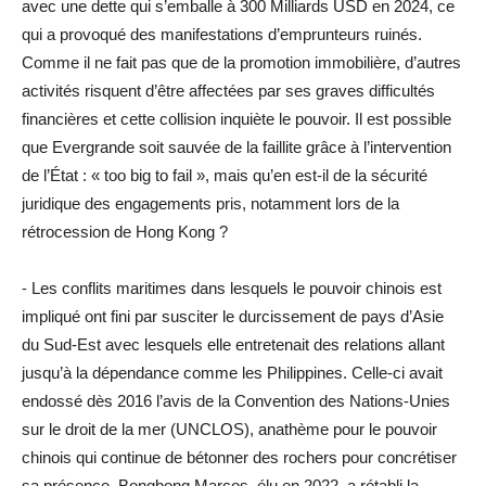
avec une dette qui s’emballe à 300 Milliards USD en 2024, ce
qui a provoqué des manifestations d’emprunteurs ruinés.
Comme il ne fait pas que de la promotion immobilière, d’autres
activités risquent d’être affectées par ses graves difficultés
financières et cette collision inquiète le pouvoir. Il est possible
que Evergrande soit sauvée de la faillite grâce à l’intervention
de l’État : « too big to fail », mais qu’en est-il de la sécurité
juridique des engagements pris, notamment lors de la
rétrocession de Hong Kong ?
⁃ Les conflits maritimes dans lesquels le pouvoir chinois est
impliqué ont fini par susciter le durcissement de pays d’Asie
du Sud-Est avec lesquels elle entretenait des relations allant
jusqu’à la dépendance comme les Philippines. Celle-ci avait
endossé dès 2016 l’avis de la Convention des Nations-Unies
sur le droit de la mer (UNCLOS), anathème pour le pouvoir
chinois qui continue de bétonner des rochers pour concrétiser
sa présence. Bongbong Marcos, élu en 2022, a rétabli la